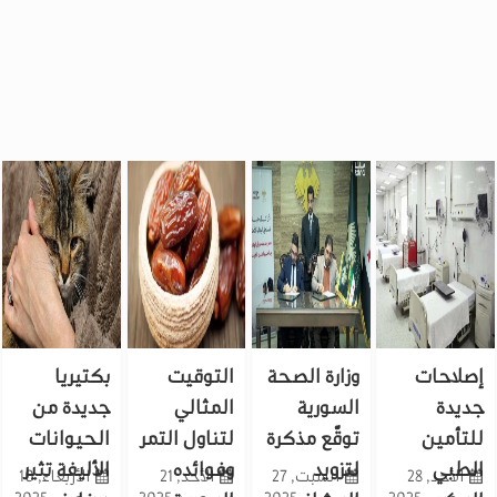
إصلاحات
وزارة الصحة
التوقيت
بكتيريا
جديدة
السورية
المثالي
جديدة من
للتأمين
توقّع مذكرة
لتناول التمر
الحيوانات
الطبي
لتزويد
وفوائده
الأليفة تثير
الأحد, 28
السبت, 27
الأحد, 21
الأربعاء, 10