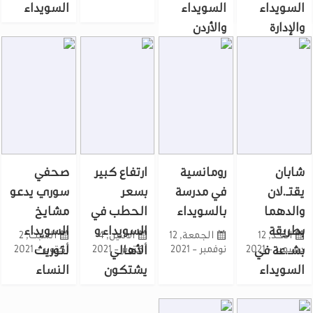
السويداء
السويداء
السويداء
والإدارة
والأردن
السورية
لتعزيز
الجديدة
الاقتصاد
شابان
رومانسية
ارتفاع كبير
صحفي
يقتـ.لان
في مدرسة
بسعر
سوري يدعو
والدهما
بالسويداء
الحطب في
مشايخ
بطريقة
السويداء و
السويداء
الأحد, 12
الجمعة, 12
الاثنين, 4
السبت, 2
ديسمبر - 2021
بشـ.عة في
نوفمبر - 2021
أكتوبر - 2021
الأهالي
لتوريث
أكتوبر - 2021
السويداء
يشتكون
النساء