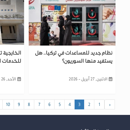
نظام جديد للمساعدات في تركيا.. هل
الخارجية ت
يستفيد منها السوريون؟
للخدمات ا
الاثنين, 27 أبريل - 2026
الأحد, 26 أبريل - 2026
10
9
8
7
6
5
4
3
2
1
‹