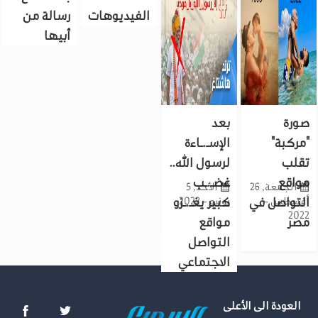
قواعد
الفيديوهات
رسالة من
استضافة
أبيها
المحجبات
في برنامجه
صورة
بعد
"مركبة"
الإسـ.ـاءة
تقلب
لرسول الله..
مواقع
غضـ.ـب
الجمعة, 26
الأحد, 5
أغسطس -
التواصل في
يونيو - 2022
كبير يغـ.ـزو
2022
مصر
مواقع
التواصل
الاجتماعي
العودة الى الأعلى