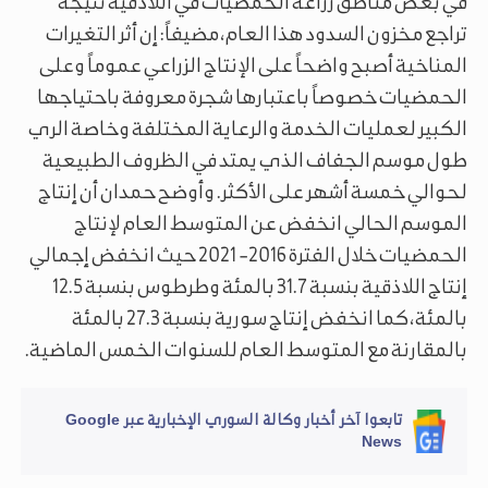
في بعض مناطق زراعة الحمضيات في اللاذقية نتيجة
تراجع مخزون السدود هذا العام، مضيفاً: إن أثر التغيرات
المناخية أصبح واضحاً على الإنتاج الزراعي عموماً وعلى
الحمضيات خصوصاً باعتبارها شجرة معروفة باحتياجها
الكبير لعمليات الخدمة والرعاية المختلفة وخاصة الري
طول موسم الجفاف الذي يمتد في الظروف الطبيعية
لحوالي خمسة أشهر على الأكثر. وأوضح حمدان أن إنتاج
الموسم الحالي انخفض عن المتوسط العام لإنتاج
الحمضيات خلال الفترة 2016- 2021 حيث انخفض إجمالي
إنتاج اللاذقية بنسبة 31.7 بالمئة وطرطوس بنسبة 12.5
بالمئة، كما انخفض إنتاج سورية بنسبة 27.3 بالمئة
بالمقارنة مع المتوسط العام للسنوات الخمس الماضية.
تابعوا آخر أخبار وكالة السوري الإخبارية عبر Google
News