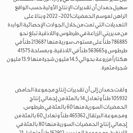
سهيل حمدان أن تقديرات الإنتاج الأولية حسب الواقع
الراهن لموسم الحمضيات2021- 2022 وبناءً على
التعديلات التي تمت من خلال الجولات الإحصائية الواردة
من مديريتي الزراعة في طرطوس واللاذقية تبلغ نحو
786885 طناً على مستوى سورية منها 213687 طناً في
طرطوس و563665 طناً في اللاذقية، وبمساحة 41575
هكتاراً مزروعة بحوالي 14.5 مليون شجرة منها 13.9 مليون
شجرة مثمرة.
ولفت حمدان إلى أن تقديرات إنتاج مجموعة الحامض
105932 طناً وتعادل 14 بالمئة من إجمالي إنتاج
الحمضيات السورية منها 60 بالمئة في طرطوس،
ومجموعة البرتقال 465362 طناً وتعادل 60 بالمئة من
إجمالي إنتاج الحمضيات السورية منها 80 بالمئة في
اللاذقية، ومجموعة المندرين 162912 طناً وتعادل 21