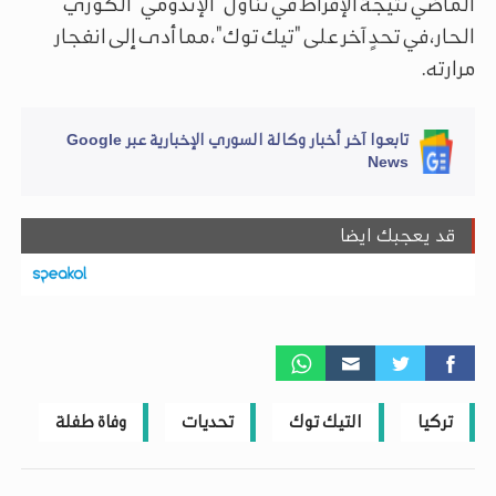
الماضي نتيجة الإفراط في تناول "الإندومي" الكوري
الحار، في تحدٍ آخر على "تيك توك"، مما أدى إلى انفجار
مرارته.
تابعوا آخر أخبار وكالة السوري الإخبارية عبر Google
News
قد يعجبك ايضا
تركيا
التيك توك
تحديات
وفاة طفلة