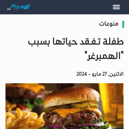
منوعات
طفلة تـفـقد حياتها بسبب
"الهمبرغر"
الاثنين, 27 مايو - 2024