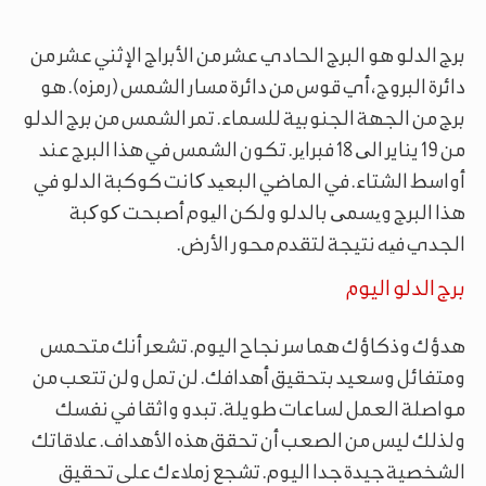
برج الدلو هو البرج الحادي عشر من الأبراج الإثني عشر من
دائرة البروج، أي قوس من دائرة مسار الشمس (رمزه). هو
برج من الجهة الجنوبية للسماء. تمر الشمس من برج الدلو
من 19 يناير الی 18 فبرایر. تكون الشمس في هذا البرج عند
أواسط الشتاء. في الماضي البعید کانت كوكبة الدلو في
هذا البرج ویسمی بالدلو ولكن الیوم أصبحت کوکبة
الجدي فیه نتيجة لتقدم محور الأرض.
برج الدلو اليوم
هدؤك وذكاؤك هما سر نجاح اليوم. تشعر أنك متحمس
ومتفائل وسعيد بتحقيق أهدافك. لن تمل ولن تتعب من
مواصلة العمل لساعات طويلة. تبدو واثقا في نفسك
ولذلك ليس من الصعب أن تحقق هذه الأهداف. علاقاتك
الشخصية جيدة جدا اليوم. تشجع زملاءك على تحقيق