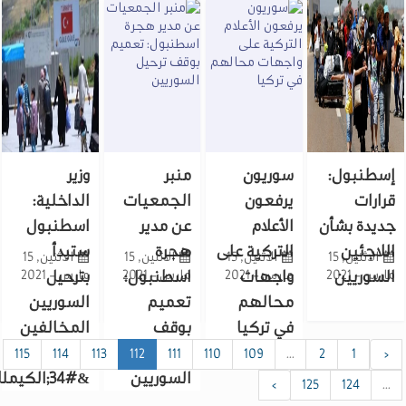
الهجرة
السوريين
ل:
سوريون
منبر
وزير
يرفعون
الجمعيات
الداخلية:
بشأن
الأعلام
عن مدير
اسطنبول
ن
التركية على
هجرة
ستبدأ
الاثنين, 15
الاثنين, 15
الاثنين, 15
الاثنين, 15
ين
مارس - 2021
واجهات
مارس - 2021
اسطنبول:
بترحيل
مارس - 2021
محالهم
تعميم
السوريين
في تركيا
بوقف
المخالفين
ترحيل
في
115
114
113
112
111
110
109
...
2
السوريين
&#34;الكيملك&#34;
›
125
1