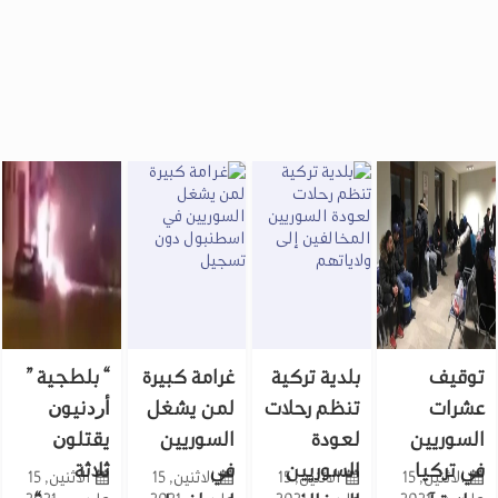
بلدية تركية
غرامة كبيرة
“ ﺑﻠﻄﺠﻴﺔ ”
تنظم رحلات
لمن يشغل
ﺃﺭﺩﻧﻴﻮﻥ
ين
لعودة
السوريين
ﻳﻘﺘﻠﻮﻥ
ا
السوريين
في
ﺛﻼﺛﺔ
الاثنين, 15
الاثنين, 15
الاثنين, 15
الاثنين, 15