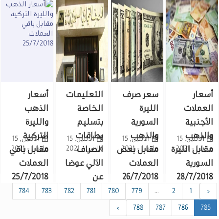
أسعار
سعر صرف
التعليمات
أسعار
العملات
الليرة
الخاصة
الذهب
الأجنبية
السورية
بتسليم
والليرة
والذهب
والذهب
بطاقات
التركية
الاثنين, 15
الاثنين, 15
الاثنين, 15
الاثنين, 15
مارس - 2021
مقابل الليرة
مارس - 2021
مقابل بعض
مارس - 2021
الصراف
مارس - 2021
مقابل باقي
السورية
العملات
الآلي عوضا
العملات
28/7/2018
26/7/2018
عن
25/7/2018
أصحابها
784
783
782
781
780
779
...
2
1
‹
›
788
787
786
785