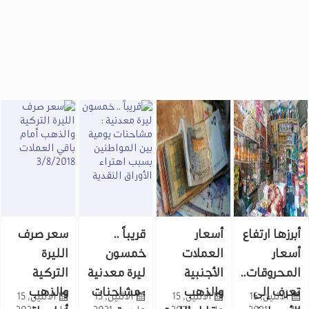
أبرزها ارتفاع
أسعار
قريباً ..
سعر صرف
أسعار
العملات
خمسون
الليرة
المحروقات..
الأجنبية
ليرة معدنية
التركية
تعرف إلى
والذهب
: مشاحنات
والذهب
الاثنين, 15
الاثنين, 15
الاثنين, 15
الاثنين, 15