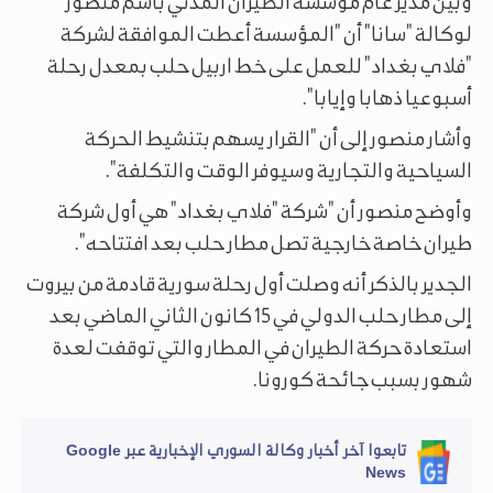
وبين مدير عام مؤسسة الطيران المدني باسم منصور
لوكالة "سانا" أن "المؤسسة أعطت الموافقة لشركة
"فلاي بغداد" للعمل على خط اربيل حلب بمعدل رحلة
أسبوعيا ذهابا وإيابا".
وأشار منصور إلى أن "القرار يسهم بتنشيط الحركة
السياحية والتجارية وسيوفر الوقت والتكلفة".
وأوضح منصور أن "شركة "فلاي بغداد" هي أول شركة
طيران خاصة خارجية تصل مطار حلب بعد افتتاحه".
الجدير بالذكر أنه وصلت أول رحلة سورية قادمة من بيروت
إلى مطار حلب الدولي في 15 كانون الثاني الماضي بعد
استعادة حركة الطيران في المطار والتي توقفت لعدة
شهور بسبب جائحة كورونا.
تابعوا آخر أخبار وكالة السوري الإخبارية عبر Google
News