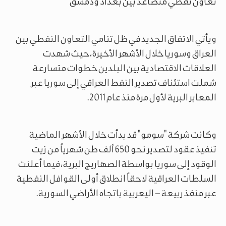
تعاون نفطي متصاعد بين بغداد ودمشق
ويأتي الاتفاق الجديد في ظل تنامي التعاون النفطي بين
العراق وسوريا خلال الأشهر الأخيرة، حيث شهدت
العلاقات الاقتصادية بين البلدين خطوات متسارعة
شملت استئناف تصدير النفط العراقي إلى سوريا عبر
المعابر البرية لأول مرة منذ عام 2011.
وكانت شركة "سومو" قد بدأت خلال الأشهر الماضية
تنفيذ عقود لتصدير نحو 650 ألف طن شهرياً من زيت
الوقود إلى سوريا بواسطة الصهاريج البرية، فيما أعلنت
السلطات العراقية لاحقاً انطلاق أولى القوافل النفطية
عبر منفذ ربيعة – اليعربية باتجاه الأراضي السورية.