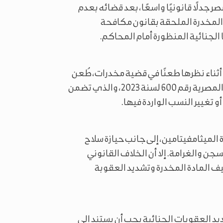
 جدلًا قانونيًا واسعًا، بعد قضائه بعدم
 المخدرة الملحقة بقانون مكافحة
لجنائية المنظورة أمام المحاكم.
ثناء نظرها طعنًا في قضية مخدرات، طُعن
فيها على دستورية قرار صادر عن رئيس هيئة الدواء المصرية رقم 600 لسنة 2023، والذي تضمن
و تغيير النسب الواردة فيها.
الميثامفيتامين، إلى جانب حيازة سلاح
ن والغرامة. إلا أن الخلاف القانوني
 المادة المخدرة وتشديد العقوبة
 العقوبات الجنائية يجب أن يستند إلى