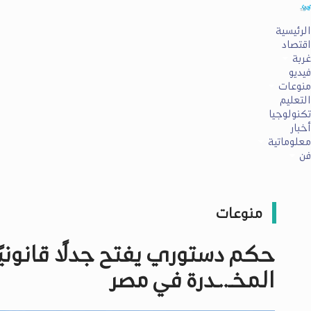
الرئيسية
اقتصاد
غربة
فيديو
منوعات
التعليم
تكنولوجيا
أخبار
معلوماتية
فن
منوعات
حكم دستوري يفتح جدلًا قانونيً
المخـ..ـدرة في مصر