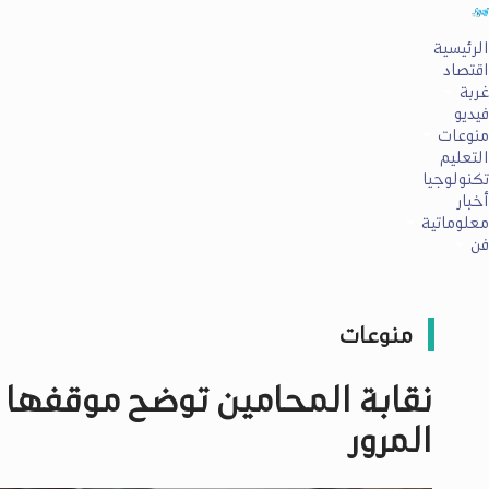
الرئيسية
اقتصاد
غربة
فيديو
منوعات
التعليم
تكنولوجيا
أخبار
معلوماتية
فن
منوعات
نقابة المحامين توضح موقفها
المرور