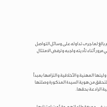
 بالغ لما جرى تداوله على وسائل التواصل
رور أثناء تأديته واجبه وترفض الامتثال
وليتها المهنية والأخلاقية والتزامها بمبدأ
 للتحقق من هوية السيدة المذكورة وصلتها
بية الرادعة بحقها.
من في جميع قطاعاتهم، وقدّمت اعتذارها