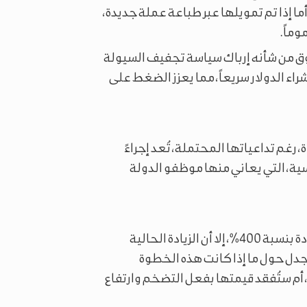
ا إذا تم تمويلها عبر طباعة عملة جديدة،
وماً.
سوق من شأنه إرباك سياسة تجفيف السيولة
اء الدولار سريعاً، مما يعزز الضغط على
 رغم تداعياتها المحتملة، تُعد إجراءً
ية، التي يعاني منها موظفو الدولة
وكانت الإدارة السورية قد وعدت في وقت سابق بزيادة بنسبة 400%، إلا أن الزيادة الحالية
رار الجدل حول ما إذا كانت هذه الخطوة
 ستُفقد قيمتها بفعل التضخم وارتفاع