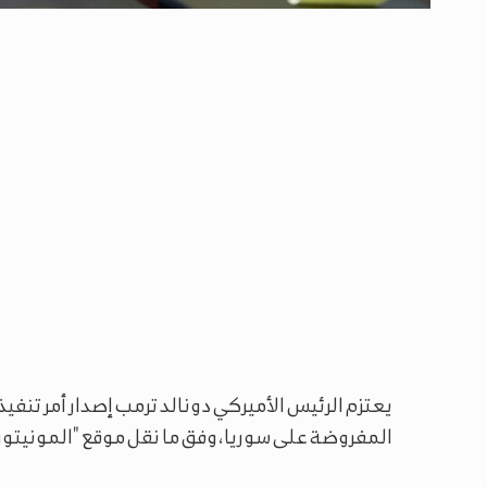
يعتزم الرئيس الأميركي دونالد ترمب إصدار أمر تنف
المفروضة على سوريا، وفق ما نقل موقع "المونيتور