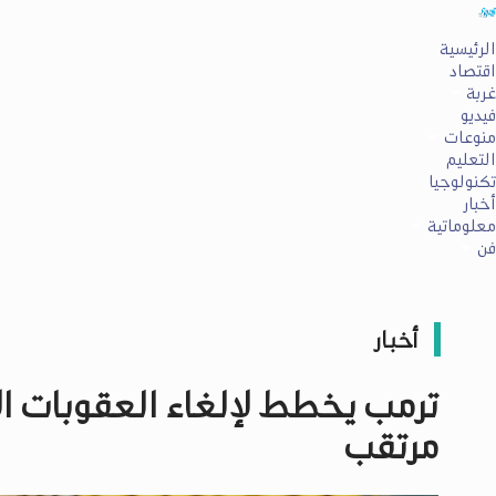
الرئيسية
اقتصاد
غربة
فيديو
منوعات
التعليم
تكنولوجيا
أخبار
معلوماتية
فن
أخبار
ترمب يخطط لإلغاء العقوبات ال
مرتقب