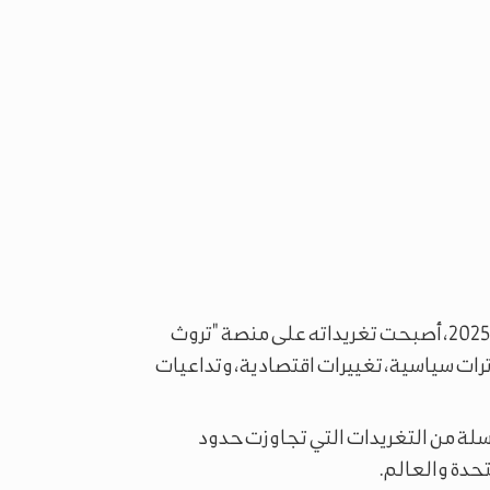
منذ عودة دونالد ترمب إلى البيت الأبيض في 21 يناير 2025، أصبحت تغريداته على منصة "تروث
رات سياسية، تغييرات اقتصادية، وتداعيات
ترمب سلسلة من التغريدات التي تجاوزت حدود
حدة والعالم.