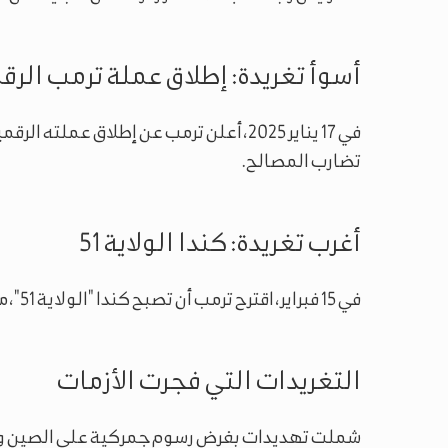
أسوأ تغريدة: إطلاق عملة ترمب الرق
تضارب المصالح.
أغرب تغريدة: كندا الولاية 51
في 15 فبراير، اقترح ترمب أن تصبح كندا "الولاية 51"، مما أثار موجة من السخرية والجدل السياسي.
التغريدات التي فجرت الأزمات
شملت تهديدات بفرض رسوم جمركية على الصين والا