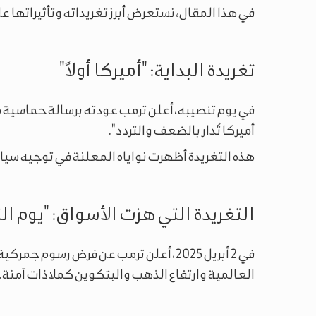
في هذا المقال، نستعرض أبرز تغريداته وتأثيراتها ع
تغريدة البداية: "أميركا أولاً"
في يوم تنصيبه، أعلن ترمب عودته برسالة حماسية مف
أميركا تُدار بالضعف والتردد".
هذه التغريدة أظهرت نواياه المعلنة في توجيه سياسة
التغريدة التي هزت الأسواق: "يوم الت
في 2 أبريل 2025، أعلن ترمب عن فرض رسوم 
العالمية وارتفاع الذهب والبتكوين كملاذات آمنة.