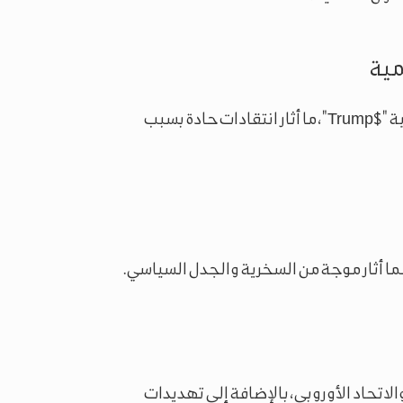
مية
في 17 يناير 2025، أعلن ترمب عن إطلاق عملته الرقمية "$Trump"، ما أثار انتقادات حادة بسبب
تحاد الأوروبي، بالإضافة إلى تهديدات