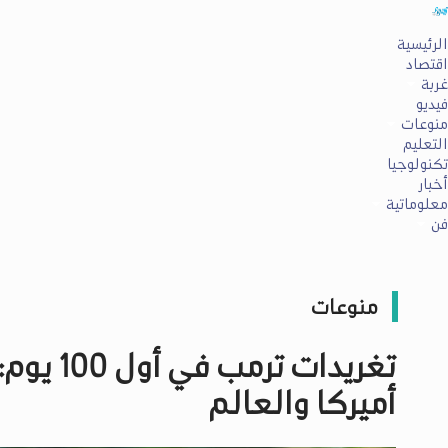
الرئيسية
اقتصاد
غربة
فيديو
منوعات
التعليم
تكنولوجيا
أخبار
معلوماتية
فن
منوعات
تغريدات 
أميركا والعالم