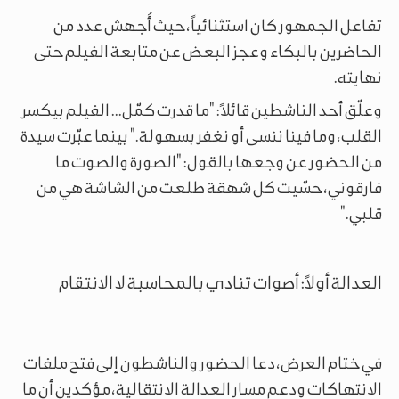
تفاعل الجمهور كان استثنائياً، حيث أُجهش عدد من
الحاضرين بالبكاء وعجز البعض عن متابعة الفيلم حتى
نهايته.
وعلّق أحد الناشطين قائلاً: "ما قدرت كمّل... الفيلم بيكسر
القلب، وما فينا ننسى أو نغفر بسهولة." بينما عبّرت سيدة
من الحضور عن وجعها بالقول: "الصورة والصوت ما
فارقوني، حسّيت كل شهقة طلعت من الشاشة هي من
قلبي."
العدالة أولاً: أصوات تنادي بالمحاسبة لا الانتقام
في ختام العرض، دعا الحضور والناشطون إلى فتح ملفات
الانتهاكات ودعم مسار العدالة الانتقالية، مؤكدين أن ما