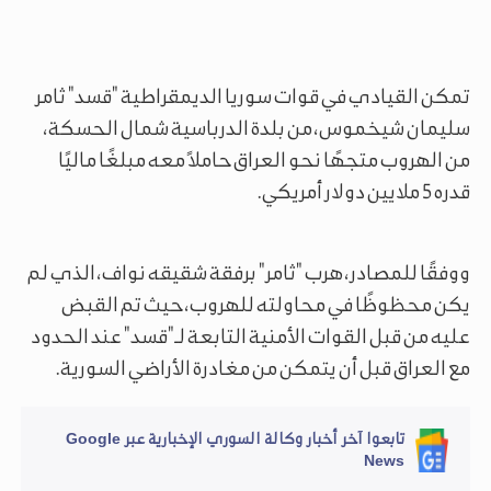
تمكن القيادي في قوات سوريا الديمقراطية "قسد" ثامر
سليمان شيخموس، من بلدة الدرباسية شمال الحسكة،
من الهروب متجهًا نحو العراق حاملاً معه مبلغًا ماليًا
قدره 5 ملايين دولار أمريكي.
ووفقًا للمصادر، هرب "ثامر" برفقة شقيقه نواف، الذي لم
يكن محظوظًا في محاولته للهروب، حيث تم القبض
عليه من قبل القوات الأمنية التابعة لـ"قسد" عند الحدود
مع العراق قبل أن يتمكن من مغادرة الأراضي السورية.
تابعوا آخر أخبار وكالة السوري الإخبارية عبر Google
News