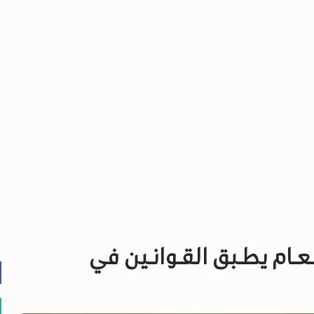
العـام يطـبق القـوانـين في