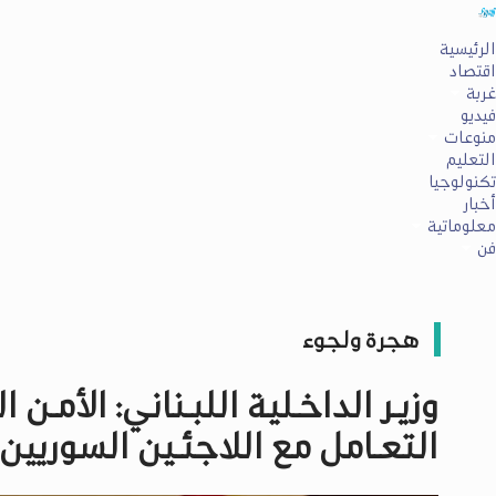
الرئيسية
اقتصاد
غربة
فيديو
منوعات
التعليم
تكنولوجيا
أخبار
معلوماتية
فن
هجرة ولجوء
وزيـر الداخـلية اللبـناني: الأمـن 
التعـامل مع اللاجئـين السوريين