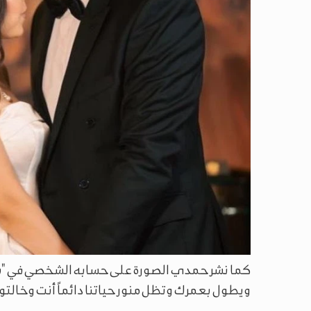
كما نشر حمدي الصورة على حسابه الشخصي في "ستو
ويطول بعمرك وتظل منور حياتنا دائماً أنت وخالتو"