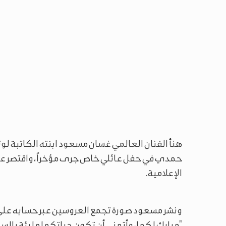
هنأ الفنان العالمي غسان مسعود ابنته الكاتبة ل
حمدي في حفل عائلي خاص جرى مؤخراً، واقتصر على 
الإعلامية.
ونشر مسعود صورة تجمع العروسين عبر حسابه على و
"مبارك لكما، وأتمنى أن تكون حياتكما مليئة بالس