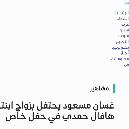
الرئيسية
اقتصاد
غربة
فيديو
منوعات
التعليم
تكنولوجيا
أخبار
معلوماتية
فن
مشاهير
غسان مسعود يحتفل بزواج ابنت
هافال حمدي في حفل خـاص