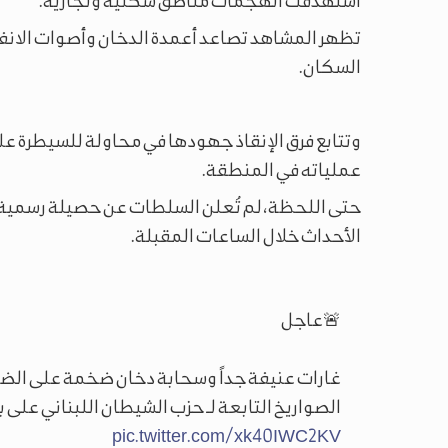
استهدفت الهجمات مناطق سكنية وتجارية.
تظهر المشاهد تصاعد أعمدة الدخان وأصوات الانفجا
السكان.
وتتابع فرق الإنقاذ جهودها في محاولة للسيطرة على
عملياته في المنطقة.
حتى اللحظة، لم تُعلن السلطات عن حصيلة رسمية ل
الأحداث خلال الساعات المقبلة.
🚨عاجل
غارات عنيفة جداً وسحابة دخان ضخمة على الضاحي
الصواريخ التابعة لـ حزب الشيطان اللبناني على 
pic.twitter.com/xk40IWC2KV