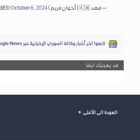
— فهد 🇰🇼 ( أخوان مريم ) 🇰🇼 (@fahadddd83)
October 6, 2024
تابعوا آخر أخبار وكالة السوري الإخبارية عبر Google News
قد يعجبك ايضا
العودة الى الأعلى