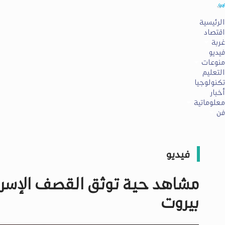
الرئيسية
اقتصاد
غربة
فيديو
منوعات
التعليم
تكنولوجيا
أخبار
معلوماتية
فن
فيديو
مشاهد حية توثق القصف الإسرائ
بيروت