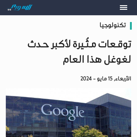
تكنولوجيا
توقـعات مـثُـيرة لأكبر حـدث
لغوغل هذا العام
الأربعاء, 15 مايو - 2024