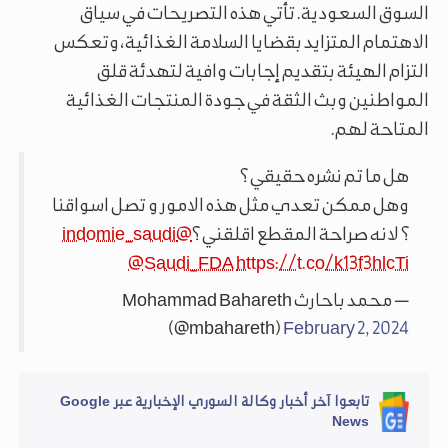
السوق السعودية. تأتي هذه التصريحات في سياق
الاهتمام المتزايد بقضايا السلامة الغذائية، وتعكس
التزام الهيئة بتقديم إجابات وافية لتهدئة قلق
المواطنين وبث الثقة في جودة المنتجات الغذائية
المتاحة لهم.
هل ما تم نشره حقيقي ؟
وهل ممكن تعدي مثل هذه الامور و تصل اسواقنا
؟ لانه صراحة المقطع اقلقني ؟
@indomie_saudi
@Saudi_FDA
https://t.co/k13f3hlcTi
— محمد باحارث Mohammad Bahareth
(@mbahareth)
February 2, 2024
تابعوا آخر أخبار وكالة السوري الإخبارية عبر Google
News