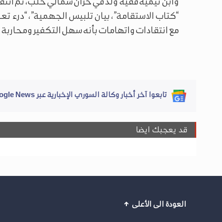
وابن تيمية فقيه ولد في حران شمالي حلب، ثم انتق
“كتاب الاستقامة”، بيان تلبيس الجهمية”، “درء تعا
مع انتقادات واتهامات بأنه سهل التكفير ومحاربة 
تابعوا آخر أخبار وكالة السوري الإخبارية عبر Google News
قد يعجبك ايضا
العودة الى الأعلى