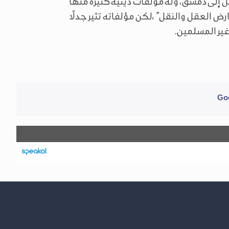
ل إلى دمشق، وله مؤلفات دينية كثيرة منها
رض العقل والنقل” ،لكن مؤلفاته تثير جدلًا
غير المسلمين.