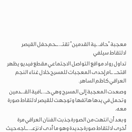
معجبة "حافـ. ـية القدمين" تقتـ.. ــحم حفل القيصر
لالتقاط سيلفي
تداول رواد مواقع التواصل الاجتماعي مقطع فيديو يظهر
اقتحــ .ـام إحدى المعجبات للمسرح خلال غناء النجم
العراقي كاظم الساهر.
وصعدت المعجبة إلى المسرح وهي حـ.. ـافية القـ.ـدمين
وتحمل في يدها هاتفها وتوجهت للقيصر لالتقاط صورة
معه.
وبعد أن انتهت من الصورة جذبت الفنان العراقي مرة
أخرى لالتقاط صورة جديدة وهو ما أدى لانزعـ.. ــاجه حيث