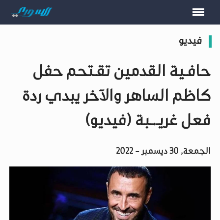
فيديو
حافـية القدمين تقـتحم حفل
كاظم الساهر والآخر يبدي ردة
فعل غريـ.ـبة (فيديو)
الجمعة, 30 ديسمبر - 2022