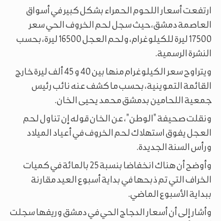
ارتفعت أسعار اللحوم الحمراء بشكل كبير في أسواق
العاصمة دمشق، حيث سجل لحم الخروف الحي سعر
17500 ليرة للكيلوغرام، ولحم العجل 16500 ليرة، بحسب
النشرة الرسمية.
ويتراوح سعر الكيلوغرام منها بين 40 و 45 ألف ليرة خارج
القائمة التموينية، بحسب ما كشف عنه نائب رئيس
جمعية اللحامين بدمشق محمد يحيى الخان.
ونقلت صحيفة "الوطن"، عن الخان قوله إن تناول لحم
العجل يفوق استهلاك لحم الخروف في أعياد الميلاد
ورأس السنة الجديدة.
وأوضح أن هناك انخفاضا بنسبة 25 بالمائة في كميات
الخراف التي تم ذبحها في بداية أسبوع العيد مقارنة
ببداية الأسبوع الماضي.
وأشار إلى أن أسعار الدجاج الحي في دمشق وريفها سجلت