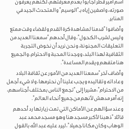
اسم أمير قطر أجابوا بعدم معرفتهم، لكنهم يعرفون
صورته، واصفين إياه بـ"الوسيم" والمتحدث الجيد في
المنابر.
وأضافوا "قدمنا لمشاهدة كرة القدم ولقضاء وقت ممتع
وليس لشرب الكحول"، وقال أحدهم "سمعنا العديد من
التعليقات المجنونة، ونحن نريد أن نخوض التجربة
الثقافية لهذا البلد، ووجدنا المحبة والاحترام، والجميع
هنا متفهم ويقدم المساعدة".
وأضاف آخر "سمعنا العديد من الأمور عن ثقافة البلاد
وعاداته وتقاليده ويجب علينا أن نحترمها، ولا شيء أجمل
من الاحترام"، مشيرا إلى "تجمع الناس بمختلف أجناسهم،
إنه أمر مدهش لأنهم من جميع أنحاء العالم".
وعند سؤالهم عن الأماكن التي تمت زيارتها رد أحدهم
قائلا "ذهبنا لأكبر مسجد هنا وهو مسجد محمد عبد
الوهاب وكان مكانا جميلا"، ليرد عليه عبد الله بالقول