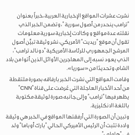
نشرت عشرات المواقع الإخبارية العربية، خبراً بعنوان
"ترامب ينحدر من أصول سورية "، وتضمن الخبر الذي
نقلته عدة مواقع و وكالات إخبارية سورية معلومات
تقول أن موقع "ريديت" الأمريكي، نشر وثيقة تبيِّن أصول
المرشح الجمهوري للرئاسة الأمريكية "دونالد ترامب"،
الذي يعود نسبه إلى المهاجرين الأوائل الذين أتوا من بلاد
الشام، وتحديدًا من «سوريا».
وقامت المواقع التي نشرت الخبر بارفاقه بصورة ملتقطة
من أحد الأخبار العاجلة التي عُرضت على قناة "CNN"
يظهر فيها "ترامب" وإلى جانبه صورة لوثيقة مكتوبة
باللغة الانكليزية.
وتبين أن الصورة التي أرفقتها المواقع في الخبر هي وثيقة
ولادة تثبت أن الرئيس الأميركي الحالي "بارك أوباما" ولد
في "هاواي".