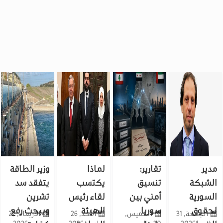
مدير
تقارير:
لماذا
وزير الطاقة
الشبكة
تنسيق
يكتسب
يتفقد سد
السورية
أمني بين
لقاء رئيس
تشرين
لحقوق
سوريا
الهيئة
ويبحث رفع
الجمعة, 31
الخميس,
الأحد, 26
الأربعاء, 22